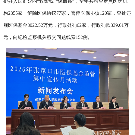
护好人民群众的“救命钱”“保命钱”，全年共检查定点医药机
构2355家，解除医保协议77家，暂停医保协议120家，查处违
规医保基金8022.52万元，行政处罚62家，行政罚款339.61万
元，向纪检监察机关移交问题线索152例。