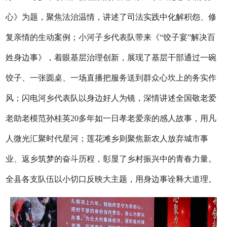
心》为题，聚焦法治温情，讲述了司法实践中化解积怨、修
复亲情的生动案例；小河子乡代表队带来《“饺子宴”解决百
姓身边事》，着眼基层治理创新，展现了基层干部通过一碗
饺子、一张圆桌、一场直播把服务送到群众心坎上的务实作
风；闪电河乡代表队以身边好人为镜，深情讲述全国敬老爱
老助老模范孙桂英20多年如一日孝老爱亲的感人故事，用凡
人微光汇聚时代星河；莲花滩乡则聚焦新农人放弃城市事
业、返乡筑梦的奋斗历程，彰显了乡村振兴中的青春力量。
全县各支队伍以小切口反映大主题，用身边事诠释大道理。