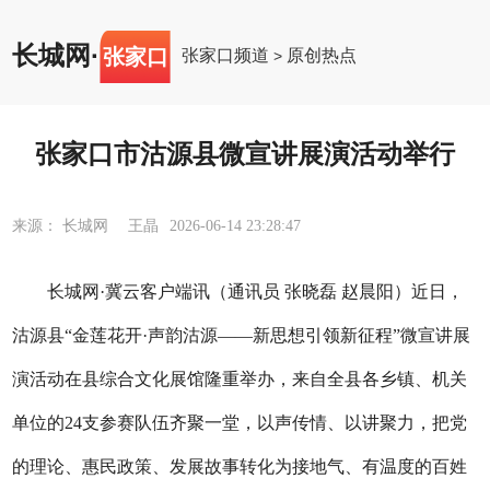
长城网
·
张家口
张家口频道
原创热点
>
张家口市沽源县微宣讲展演活动举行
来源： 长城网 王晶
2026-06-14 23:28:47
长城网·冀云客户端讯（通讯员 张晓磊 赵晨阳）近日，
沽源县“金莲花开·声韵沽源——新思想引领新征程”微宣讲展
演活动在县综合文化展馆隆重举办，来自全县各乡镇、机关
单位的24支参赛队伍齐聚一堂，以声传情、以讲聚力，把党
的理论、惠民政策、发展故事转化为接地气、有温度的百姓