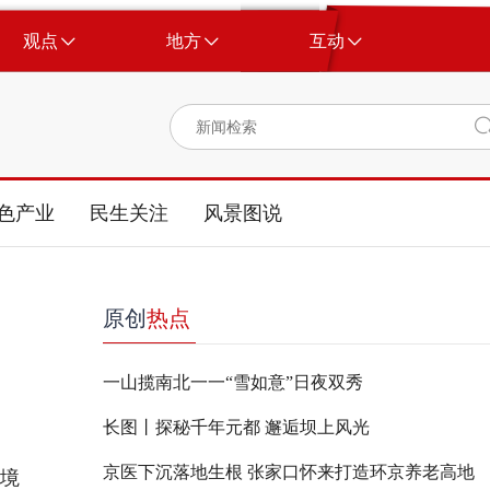
观点
地方
互动
色产业
民生关注
风景图说
原创
热点
一山揽南北一一“雪如意”日夜双秀
长图丨探秘千年元都 邂逅坝上风光
京医下沉落地生根 张家口怀来打造环京养老高地
环境