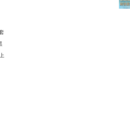
套
黑
上