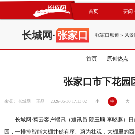
首页
要闻
长城网
·
张家口
张家口频道
风景
>
首页
原创热点
张家口市下花园
小
中
大
来源： 长城网 王晶
2026-06-30 17:13:02
长城网·冀云客户端讯（通讯员 院玉顺 李晓燕）日
园，一排排智能大棚井然有序、蔚为壮观，大棚里的西