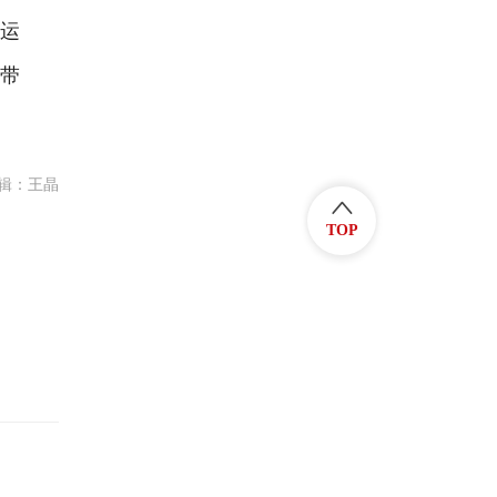
投运
，带
辑：王晶
TOP