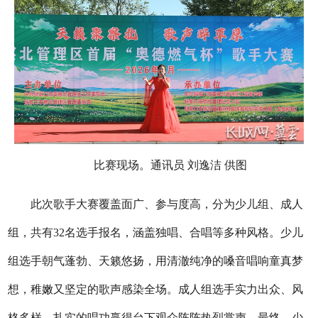
比赛现场。通讯员 刘逸洁 供图
此次歌手大赛覆盖面广、参与度高，分为少儿组、成人
组，共有32名选手报名，涵盖独唱、合唱等多种风格。少儿
组选手朝气蓬勃、天籁悠扬，用清澈纯净的嗓音唱响童真梦
想，稚嫩又坚定的歌声感染全场。成人组选手实力出众、风
格多样，扎实的唱功赢得台下观众阵阵热烈掌声。最终，少