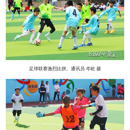
足球联赛激烈比拼。通讯员 岑屹 摄