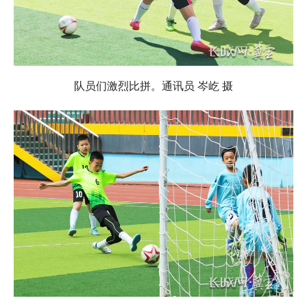
队员们激烈比拼。通讯员 岑屹 摄